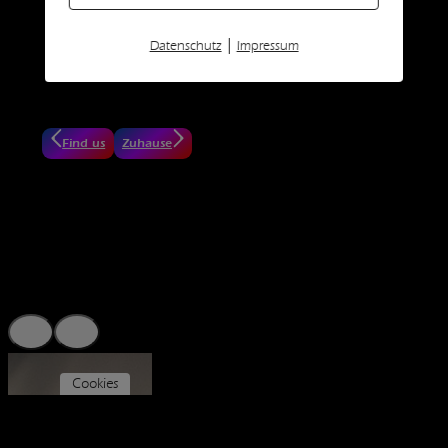
Rudolf Eichberger
Bestattungsunternehmen
|
Datenschutz
Impressum
Greil Bau
Baufirma
Find us
Zuhause
Cookies