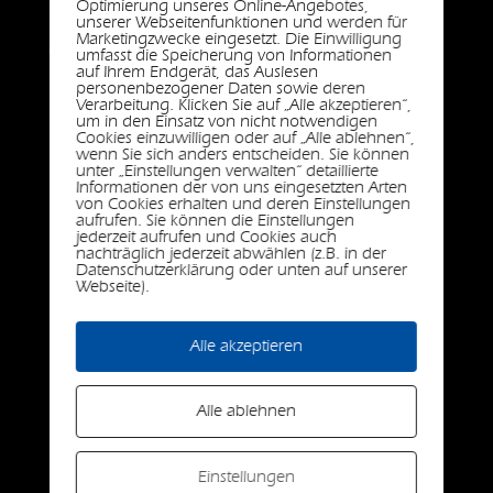
Optimierung unseres Online-Angebotes,
unserer Webseitenfunktionen und werden für
Partner
Marketingzwecke eingesetzt. Die Einwilligung
umfasst die Speicherung von Informationen
auf Ihrem Endgerät, das Auslesen
personenbezogener Daten sowie deren
Verarbeitung. Klicken Sie auf „Alle akzeptieren“,
um in den Einsatz von nicht notwendigen
Bau Mayr GmbH
Baufirma
Cookies einzuwilligen oder auf „Alle ablehnen“,
wenn Sie sich anders entscheiden. Sie können
Baumas
Baustoffhandel
unter „Einstellungen verwalten“ detaillierte
Informationen der von uns eingesetzten Arten
Erhardt GmbH
von Cookies erhalten und deren Einstellungen
Energiesparsysteme
aufrufen. Sie können die Einstellungen
jederzeit aufrufen und Cookies auch
Franzesko
Stein mit System
nachträglich jederzeit abwählen (z.B. in der
Datenschutzerklärung oder unten auf unserer
Holzbaumeister Rauchenecker
Baufirma
Webseite).
Hörmanseder GmbH
Baufirma
Alle akzeptieren
Lohnunternehmen Freund
Dienstleister
MMR Murauer
Rechnungswesen
Alle ablehnen
Pixel.GmbH
Werbemanufaktur
Einstellungen
Röfix
Bautechnische Systemprodukte