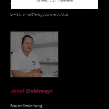
|
Datenschutz
Impressum
Tel:
+43 664 43 520 44
E-Mail:
office@fertigputz-weibold.at
Josef Doblmayr
Baustellenleitung