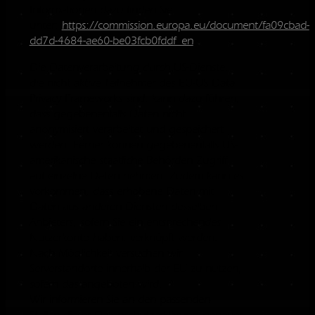
Informationen dazu finden Sie
unter:
https://commission.europa.eu/document/fa09cbad-
dd7d-4684-ae60-be03fcb0fddf_en
Die Datenverarbeitung durch US-Dienste,
die nicht aktive Teilnehmer des EU-US Data
Privacy Frameworks sind, kann dazu führen,
dass gegebenenfalls Daten nicht
anonymisiert verarbeitet und gespeichert
werden. Ferner können gegebenenfalls US-
amerikanische staatliche Behörden Zugriff
auf einzelne Daten nehmen. Zudem kann es
vorkommen, dass erhobene Daten mit
Daten aus anderen Diensten desselben
Anbieters, sofern Sie ein entsprechendes
Nutzerkonto haben, verknüpft werden.
Nach Möglichkeit versuchen wir
Serverstandorte innerhalb der EU zu nutzen,
sofern das angeboten wird.
Wir informieren Sie an den passenden