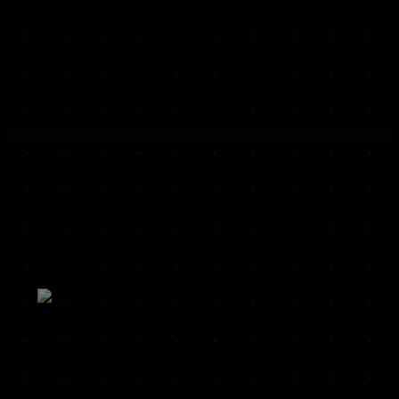
weiß unsere Website, wer Sie sind und
bietet Ihnen die Einstellung, die Sie
gewohnt sind. In einigen Browsern hat
jedes Cookie eine eigene Datei, in anderen
wie beispielsweise Firefox sind alle Cookies in
einer einzigen Datei gespeichert.
Die folgende Grafik zeigt eine mögliche
Interaktion zwischen einem Webbrowser
wie z. B. Chrome und dem Webserver.
Dabei fordert der Webbrowser eine Website
an und erhält vom Server ein Cookie zurück,
welches der Browser erneut verwendet,
sobald eine andere Seite angefordert wird.
Es gibt sowohl Erstanbieter Cookies als auch
Drittanbieter-Cookies. Erstanbieter-Cookies
werden direkt von unserer Seite erstellt,