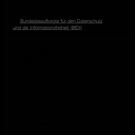
Deutschland gibt es für jedes Bundesland
einen Datenschutzbeauftragten. Für nähere
Informationen können Sie sich an
die
Bundesbeauftragte für den Datenschutz
und die Informationsfreiheit (BfDI)
wenden.
Für unser Unternehmen ist die folgende
lokale Datenschutzbehörde zuständig:
Datenübertragung in
Drittländer
Wir übertragen oder verarbeiten Daten nur
dann in Länder außerhalb des
Geltungsbereichs der DSGVO (Drittländer),
wenn Sie in diese Verarbeitung einwilligen
oder eine sonstige gesetzliche Erlaubnis
besteht. Dies trifft insbesondere zu, wenn
die Verarbeitung gesetzlich vorgeschrieben
oder zur Erfüllung eines
Vertragsverhältnisses notwendig und in