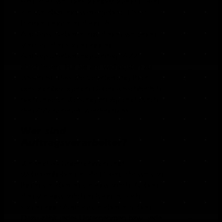
sein, dass wir personenbezogene Daten
zur Verarbeitung weitergeben. Diese
Partner fungieren dann als
Auftragsverarbeiter, mit denen wir einen
Vertrag, den sogenannten
Auftragsverarbeitungsvertrag (AVV),
abschließen. Für Sie am wichtigsten zu
wissen ist, dass die Verarbeitung Ihrer
personenbezogenen Daten ausschließlich
nach unserer Weisung erfolgt und durch
den AVV geregelt werden muss.
Wer sind
Auftragsverarbeiter?
Wir sind als Unternehmen und
Websiteinhaber für alle Daten, die wir von
Ihnen verarbeiten verantwortlich. Neben
den Verantwortlichen kann es auch
sogenannte Auftragsverarbeiter geben.
Dazu zählt jedes Unternehmen bzw. jede