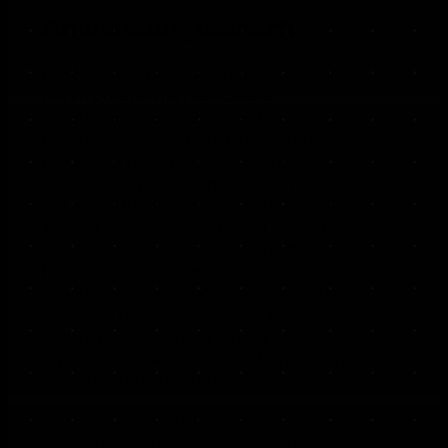
Anwendungsbereich
Diese Datenschutzerklärung gilt für alle von
uns im Unternehmen verarbeiteten
personenbezogenen Daten und für alle
personenbezogenen Daten, die von uns
beauftragte Firmen (Auftragsverarbeiter)
verarbeiten. Mit personenbezogenen Daten
meinen wir Informationen im Sinne des Art.
4 Nr. 1 DSGVO wie zum Beispiel Name, E-
Mail-Adresse und postalische Anschrift einer
Person. Die Verarbeitung
personenbezogener Daten sorgt dafür, dass
wir unsere Dienstleistungen und Produkte
anbieten und abrechnen können, sei es
online oder offline. Der Anwendungsbereich
dieser Datenschutzerklärung umfasst:
alle Onlineauftritte (Websites,
Onlineshops), die wir betreiben