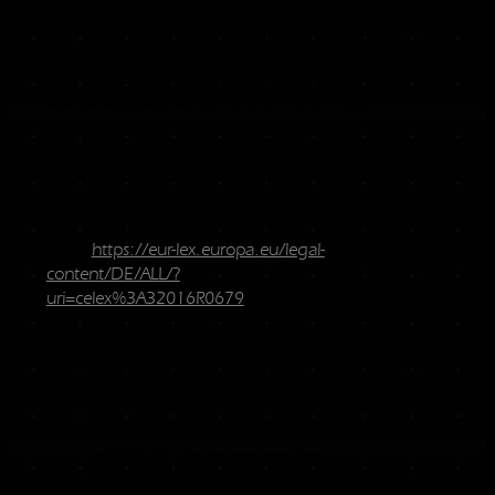
Datenschutz-Grundverordnung, die uns
ermöglichen, personenbezogene Daten zu
verarbeiten.
Was das EU-Recht betrifft, beziehen wir uns
auf die VERORDNUNG (EU) 2016/679 DES
EUROPÄISCHEN PARLAMENTS UND DES
RATES vom 27. April 2016. Diese
Datenschutz-Grundverordnung der EU
können Sie selbstverständlich online auf EUR-
Lex, dem Zugang zum EU-Recht,
unter
https://eur-lex.europa.eu/legal-
content/DE/ALL/?
uri=celex%3A32016R0679
nachlesen.
Wir verarbeiten Ihre Daten nur, wenn
mindestens eine der folgenden
Bedingungen zutrifft:
Einwilligung
(Artikel 6 Absatz 1 lit.
a DSGVO): Sie haben uns Ihre
Einwilligung gegeben, Daten zu