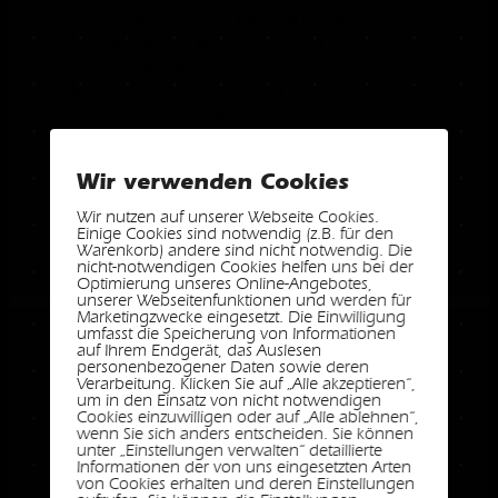
bedeutet, dass wir Ihnen auf Anfrage
Ihre Daten in einem gängigen Format
zur Verfügung stellen.
Sie haben laut Artikel 21 DSGVO ein
Widerspruchsrecht, welches nach
Durchsetzung eine Änderung der
Verarbeitung mit sich bringt.
Wir verwenden Cookies
Wenn die Verarbeitung Ihrer
Daten auf Artikel 6 Abs. 1 lit. e
Wir nutzen auf unserer Webseite Cookies.
Einige Cookies sind notwendig (z.B. für den
(öffentliches Interesse, Ausübung
Warenkorb) andere sind nicht notwendig. Die
öffentlicher Gewalt) oder Artikel
nicht-notwendigen Cookies helfen uns bei der
Optimierung unseres Online-Angebotes,
6 Abs. 1 lit. f (berechtigtes
unserer Webseitenfunktionen und werden für
Interesse) basiert, können Sie
Marketingzwecke eingesetzt. Die Einwilligung
umfasst die Speicherung von Informationen
gegen die Verarbeitung
auf Ihrem Endgerät, das Auslesen
Widerspruch einlegen. Wir
personenbezogener Daten sowie deren
Verarbeitung. Klicken Sie auf „Alle akzeptieren“,
prüfen danach so rasch wie
um in den Einsatz von nicht notwendigen
möglich, ob wir diesem
Cookies einzuwilligen oder auf „Alle ablehnen“,
wenn Sie sich anders entscheiden. Sie können
Widerspruch rechtlich
unter „Einstellungen verwalten“ detaillierte
nachkommen können.
Informationen der von uns eingesetzten Arten
Werden Daten verwendet, um
von Cookies erhalten und deren Einstellungen