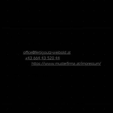
Sollten Sie Fragen zum Datenschutz oder
zur Verarbeitung personenbezogener Daten
haben, finden Sie nachfolgend die
Kontaktdaten der verantwortlichen Person
bzw. Stelle:
Karl Weibold
4971 Aurolzmünster, Edenbach 4
E-Mail:
office@fertigputz-weibold.at
Telefon:
+43 664 43 520 44
Impressum:
https://www.musterfirma.at/impressum/
Speicherdauer
Dass wir personenbezogene Daten nur so
lange speichern, wie es für die Bereitstellung
unserer Dienstleistungen und Produkte
unbedingt notwendig ist, gilt als generelles
Kriterium bei uns. Das bedeutet, dass wir