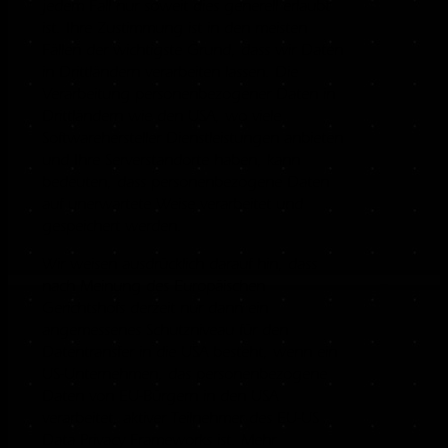
jedem Fall nur soweit dies generell erlaubt
ist. Ihre Zustimmung ist in den meisten
Fällen der wichtigste Grund, dass wir Daten
in Drittländern verarbeiten lassen. Die
Verarbeitung personenbezogener Daten in
Drittländern wie den USA, wo viele
Softwarehersteller Dienstleistungen anbieten
und Ihre Serverstandorte haben, kann
bedeuten, dass personenbezogene Daten
auf unerwartete Weise verarbeitet und
gespeichert werden.
Wir weisen ausdrücklich darauf hin, dass
nach Meinung des Europäischen
Gerichtshofs derzeit nur dann ein
angemessenes Schutzniveau für den
Datentransfer in die USA besteht, wenn ein
US-Unternehmen, das personenbezogene
Daten von EU-Bürgern in den USA
verarbeitet, aktiver Teilnehmer des EU-US
Data Privacy Frameworks ist. Mehr