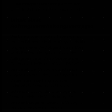
Auftragsverarbeiter
→
(Dienstleister
wie z. B. Webhoster oder Cloudanbieter)
Inhalt eines
Auftragsverarbeitungsvertrages
Wie bereits oben erwähnt, haben wir mit
unseren Partnern, die als Auftragsverarbeiter
fungieren, einen AVV abgeschlossen. Darin
wird allen voran festgehalten, dass der
Auftragsverarbeiter die zu bearbeitenden
Daten ausschließlich gemäß der DSGVO
verarbeitet. Der Vertrag muss schriftlich
abgeschlossen werden, allerdings gilt in
diesem Zusammenhang auch der
elektronische Vertragsabschluss als
„schriftlich“. Erst auf der Grundlage des
Vertrags erfolgt die Verarbeitung der
personenbezogenen Daten. Im Vertrag
muss folgendes enthalten sein: