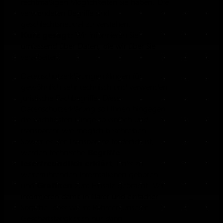
rechtmäßigen Möglichkeiten Sie haben. Die
verwendeten Begriffe sind
geschlechtsneutral zu verstehen.
Kurz gesagt:
Wir informieren Sie
umfassend über Daten, die wir über Sie
verarbeiten.
Datenschutzerklärungen klingen für
gewöhnlich sehr technisch und verwenden
juristische Fachbegriffe. Diese
Datenschutzerklärung soll Ihnen hingegen
die wichtigsten Dinge so einfach und
transparent wie möglich beschreiben.
Soweit es der Transparenz förderlich ist,
Begriffe
werden technische
leserfreundlich erklärt
, Links zu
weiterführenden Informationen geboten
Grafiken
und
zum Einsatz gebracht. Wir
informieren damit in klarer und einfacher
Sprache, dass wir im Rahmen unserer
Geschäftstätigkeiten nur dann