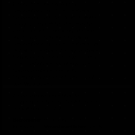
Person, die in unserem Auftrag
personenbezogene Daten verarbeitet.
Genauer und nach der DSGVO-Definition
gesagt: jede natürliche oder juristische
Person, Behörde, Einrichtung oder eine
andere Stelle, die in unserem Auftrag
personenbezogene Daten verarbeitet, gilt
als Auftragsverarbeiter. Auftragsverarbeiter
können folglich Dienstleister wie Hosting-
oder Cloudanbieter, Bezahlungs- oder
Newsletter-Anbieter oder große
Unternehmen wie beispielsweise Google
oder Microsoft sein.
Zur besseren Verständlichkeit der
Begrifflichkeiten hier ein Überblick über die
drei Rollen in der DSGVO:
Betroffener
(Sie als Kunde oder
Verantwortlicher
Interessent) →
(wir als
Unternehmen und Auftraggeber)