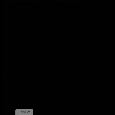
Drittanbieter-Cookies werden von Partner-
Websites (z.B. Google Analytics) erstellt.
Jedes Cookie ist individuell zu bewerten, da
jedes Cookie andere Daten speichert. Auch
die Ablaufzeit eines Cookies variiert von ein
paar Minuten bis hin zu ein paar Jahren.
Cookies sind keine Software-Programme und
enthalten keine Viren, Trojaner oder andere
„Schädlinge“. Cookies können auch nicht auf
Informationen Ihres PCs zugreifen.
So können zum Beispiel Cookie-Daten
aussehen:
Name:
_ga
Wert:
GA1.2.1326744211.152112660520-
9
Verwendungszweck:
Unterscheidung
der Websitebesucher
Ablaufdatum:
nach 2 Jahren
Cookies