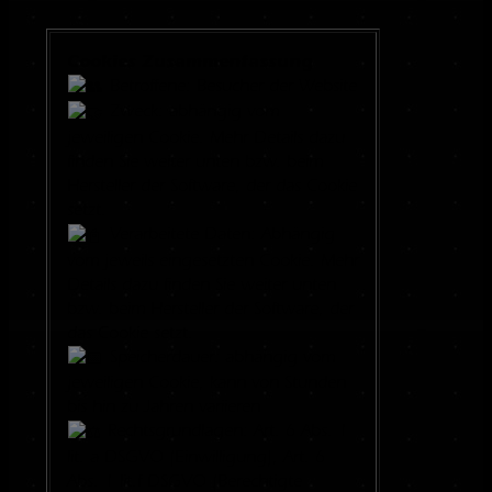
Cookies Zusammenfassung
Betroffene: Besucher der Website
Zweck: abhängig vom
jeweiligen Cookie. Mehr Details dazu
finden Sie weiter unten bzw. beim
Hersteller der Software, der das Cookie
setzt.
Verarbeitete Daten: Abhängig
vom jeweils eingesetzten Cookie. Mehr
Details dazu finden Sie weiter unten
bzw. beim Hersteller der Software, der
das Cookie setzt.
Speicherdauer: abhängig vom
jeweiligen Cookie, kann von Stunden
bis hin zu Jahren variieren
Rechtsgrundlagen: Art. 6 Abs. 1
lit. a DSGVO (Einwilligung), Art. 6
Abs. 1 lit.f DSGVO (Berechtigte