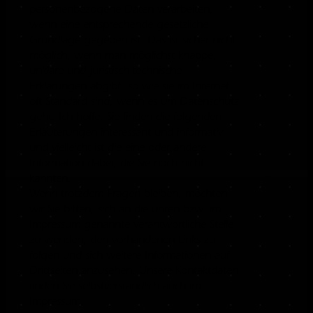
personenbezogene Daten verarbeiten,
wenn eine entsprechende gesetzliche
Grundlage gegeben ist. Das ist sicher nicht
möglich, wenn man möglichst knappe,
unklare und juristisch-technische
Erklärungen abgibt, so wie sie im Internet
oft Standard sind, wenn es um Datenschutz
geht. Ich hoffe, Sie finden die folgenden
Erläuterungen interessant und informativ
und vielleicht ist die eine oder andere
Information dabei, die Sie noch nicht
kannten.
Wenn trotzdem Fragen bleiben, möchten
wir Sie bitten, sich an die unten bzw. im
Impressum genannte verantwortliche Stelle
zu wenden, den vorhandenen Links zu
folgen und sich weitere Informationen auf
Drittseiten anzusehen. Unsere Kontaktdaten
finden Sie selbstverständlich auch im
Impressum.