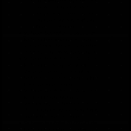
ob Profiling durchgeführt wird,
ob also Daten automatisch
ausgewertet werden, um zu
einem persönlichen Profil von
Ihnen zu gelangen.
Sie haben laut Artikel 16 DSGVO ein
Recht auf Berichtigung der Daten,
was bedeutet, dass wir Daten richtig
stellen müssen, falls Sie Fehler finden.
Sie haben laut Artikel 17 DSGVO das
Recht auf Löschung („Recht auf
Vergessenwerden“), was konkret
bedeutet, dass Sie die Löschung Ihrer
Daten verlangen dürfen.
Sie haben laut Artikel 18 DSGVO das
Recht auf Einschränkung der
Verarbeitung, was bedeutet, dass wir
die Daten nur mehr speichern dürfen
aber nicht weiter verwenden.
Sie haben laut Artikel 20 DSGVO das
Recht auf Datenübertragbarkeit, was