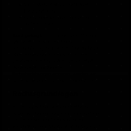
Social Media Auftritte und E-Mail-
Kommunikation
mobile Apps für Smartphones und
andere Geräte
Kurz gesagt:
Die Datenschutzerklärung
gilt für alle Bereiche, in denen
personenbezogene Daten im Unternehmen
über die genannten Kanäle strukturiert
verarbeitet werden. Sollten wir außerhalb
dieser Kanäle mit Ihnen in
Rechtsbeziehungen eintreten, werden wir
Sie gegebenenfalls gesondert informieren.
Rechtsgrundlagen
In der folgenden Datenschutzerklärung
geben wir Ihnen transparente Informationen
zu den rechtlichen Grundsätzen und
Vorschriften, also den Rechtsgrundlagen der