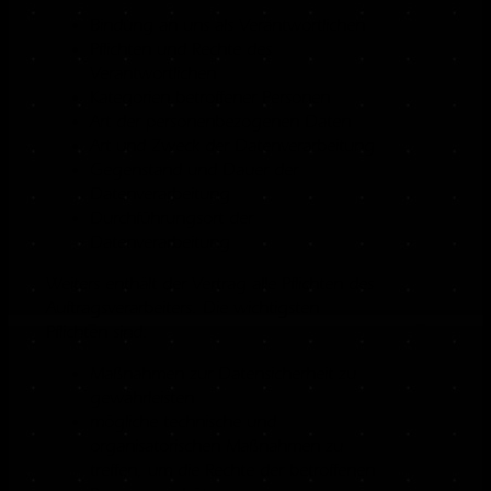
Bindung an uns als Verantwortlichen
Pflichten und Rechte des
Verantwortlichen
Kategorien betroffener Personen
Art der personenbezogenen Daten
Art und Zweck der Datenverarbeitung
Gegenstand und Dauer der
Datenverarbeitung
Durchführungsort der
Datenverarbeitung
Weiters enthält der Vertrag alle Pflichten des
Auftragsverarbeiters. Die wichtigsten
Pflichten sind:
Maßnahmen zur Datensicherheit zu
gewährleisten
mögliche technische und
organisatorischen Maßnahmen zu
treffen, um die Rechte der betroffenen