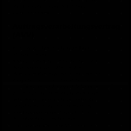
Stellen dieser Datenschutzerklärung genauer
über Datenübertragung in Drittländer,
sofern diese zutrifft.
Auftragsverarbeitungsvertrag
(AVV)
In diesem Abschnitt möchten wir Ihnen
erklären, was ein
Auftragsverarbeitungsvertrag ist und warum
dieser benötigt wird. Weil das Wort
“Auftragsverarbeitungsvertrag” ein ziemlicher
Zungenbrecher ist, werden wir hier im Text
auch öfters nur das Akronym AVV benutzen.
Wie die meisten Unternehmen arbeiten wir
nicht alleine, sondern nehmen auch selbst
Dienstleistungen anderer Unternehmen
oder Einzelpersonen in Anspruch. Durch
die Einbeziehung verschiedener
Unternehmen bzw. Dienstleister kann es