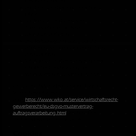
Person zu schützen
ein Daten-Verarbeitungsverzeichnis zu
führen
auf Anfrage der Datenschutz-
Aufsichtsbehörde mit dieser
zusammenzuarbeiten
eine Risikoanalyse in Bezug auf die
erhaltenen personenbezogenen Daten
durchzuführen
Sub-Auftragsverarbeiter dürfen nur mit
schriftlicher Genehmigung des
Verantwortlichen beauftragt werden
Wie so eine AVV konkret aussieht, können
Sie sich beispielsweise
unter
https://www.wko.at/service/wirtschaftsrecht-
gewerberecht/eu-dsgvo-mustervertrag-
auftragsverarbeitung.html
ansehen. Hier
wird ein Mustervertrag vorgestellt.
Cookies