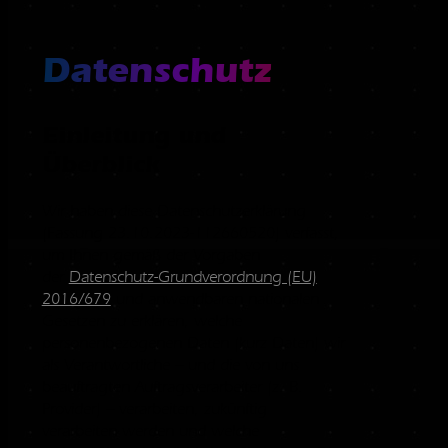
Datenschutz
Einleitung und
Überblick
Wir haben diese Datenschutzerklärung
(Fassung 23.10.2023-112660520) verfasst,
um Ihnen gemäß der Vorgaben
der
Datenschutz-Grundverordnung (EU)
2016/679
und anwendbaren nationalen
Gesetzen zu erklären, welche
personenbezogenen Daten (kurz Daten) wir
als Verantwortliche – und die von uns
beauftragten Auftragsverarbeiter (z. B.
Provider) – verarbeiten, zukünftig
verarbeiten werden und welche