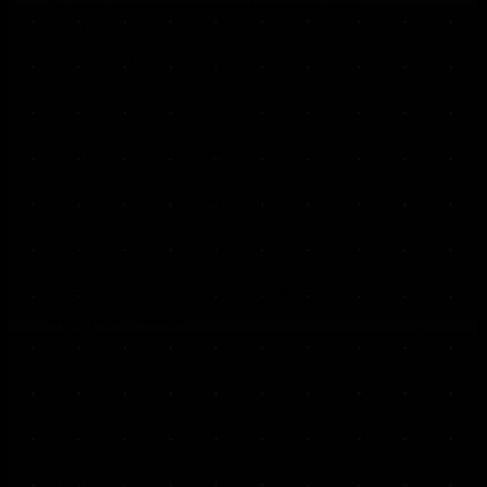
Cookies sind echt nützliche Helferlein. Fast
alle Websites verwenden Cookies. Genauer
gesprochen sind es HTTP-Cookies, da es
auch noch andere Cookies für andere
Anwendungsbereiche gibt. HTTP-Cookies
sind kleine Dateien, die von unserer Website
auf Ihrem Computer gespeichert werden.
Diese Cookie-Dateien werden automatisch
im Cookie-Ordner, quasi dem “Hirn” Ihres
Browsers, untergebracht. Ein Cookie
besteht aus einem Namen und einem Wert.
Bei der Definition eines Cookies müssen
zusätzlich ein oder mehrere Attribute
angegeben werden.
Cookies speichern gewisse Nutzerdaten von
Ihnen, wie beispielsweise Sprache oder
persönliche Seiteneinstellungen. Wenn Sie
unsere Seite wieder aufrufen, übermittelt Ihr
Browser die „userbezogenen“ Informationen
an unsere Seite zurück. Dank der Cookies