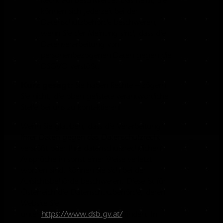
Recht auf Beschwerde. Das heißt, Sie
können sich jederzeit bei der
Datenschutzbehörde beschweren,
wenn Sie der Meinung sind, dass die
Datenverarbeitung von
personenbezogenen Daten gegen die
DSGVO verstößt.
Kurz gesagt:
Sie haben Rechte – zögern
Sie nicht, die oben gelistete verantwortliche
Stelle bei uns zu kontaktieren!
Wenn Sie glauben, dass die Verarbeitung
Ihrer Daten gegen das Datenschutzrecht
verstößt oder Ihre datenschutzrechtlichen
Ansprüche in sonst einer Weise verletzt
worden sind, können Sie sich bei der
Aufsichtsbehörde beschweren. Diese ist für
Österreich die Datenschutzbehörde, deren
Website Sie
unter
https://www.dsb.gv.at/
finden. In