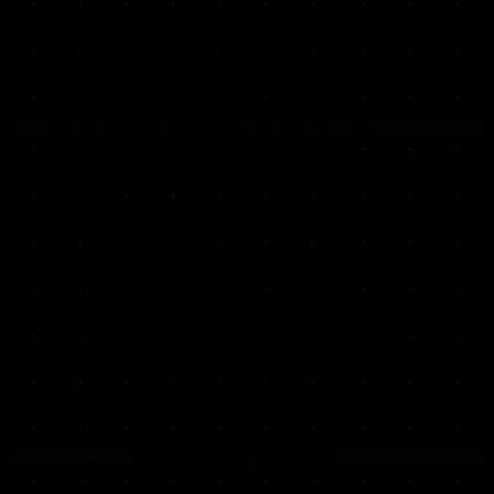
Datenschutz-
Grundverordnung
Gemäß Artikel 13, 14 DSGVO informieren
wir Sie über die folgenden Rechte, die Ihnen
zustehen, damit es zu einer fairen und
transparenten Verarbeitung von Daten
kommt:
Sie haben laut Artikel 15 DSGVO ein
Auskunftsrecht darüber, ob wir Daten
von Ihnen verarbeiten. Sollte das
zutreffen, haben Sie Recht darauf eine
Kopie der Daten zu erhalten und die
folgenden Informationen zu erfahren:
zu welchem Zweck wir die
Verarbeitung durchführen;
die Kategorien, also die Arten
von Daten, die verarbeitet
werden;