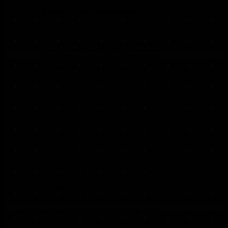
personenbezogene Daten.
Berechtigte Interessen
(Artikel 6
Absatz 1 lit. f DSGVO): Im Falle
berechtigter Interessen, die Ihre
Grundrechte nicht einschränken,
behalten wir uns die Verarbeitung
personenbezogener Daten vor. Wir
müssen zum Beispiel gewisse Daten
verarbeiten, um unsere Website sicher
und wirtschaftlich effizient betreiben
zu können. Diese Verarbeitung ist
somit ein berechtigtes Interesse.
Weitere Bedingungen wie die
Wahrnehmung von Aufnahmen im
öffentlichen Interesse und Ausübung
öffentlicher Gewalt sowie dem Schutz
lebenswichtiger Interessen treten bei uns in
der Regel nicht auf. Soweit eine solche
Rechtsgrundlage doch einschlägig sein
sollte, wird diese an der entsprechenden