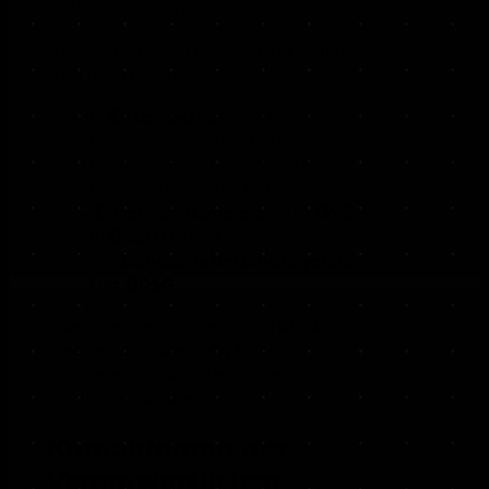
Stelle ausgewiesen.
Zusätzlich zu der EU-Verordnung gelten
auch noch nationale Gesetze:
Österreich
In
ist dies das
Bundesgesetz zum Schutz natürlicher
Personen bei der Verarbeitung
personenbezogener Daten
Datenschutzgesetz
DSG
(
), kurz
.
Deutschland
In
gilt
Bundesdatenschutzgesetz
das
,
BDSG
kurz
.
Sofern weitere regionale oder nationale
Gesetze zur Anwendung kommen,
informieren wir Sie in den folgenden
Abschnitten darüber.
Kontaktdaten des
Verantwortlichen