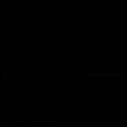
personenbezogene Daten löschen, sobald
der Grund für die Datenverarbeitung nicht
mehr vorhanden ist. In einigen Fällen sind
wir gesetzlich dazu verpflichtet, bestimmte
Daten auch nach Wegfall des ursprüngliches
Zwecks zu speichern, zum Beispiel zu
Zwecken der Buchführung.
Sollten Sie die Löschung Ihrer Daten
wünschen oder die Einwilligung zur
Datenverarbeitung widerrufen, werden die
Daten so rasch wie möglich und soweit
keine Pflicht zur Speicherung besteht,
gelöscht.
Über die konkrete Dauer der jeweiligen
Datenverarbeitung informieren wir Sie
weiter unten, sofern wir weitere
Informationen dazu haben.
Rechte laut