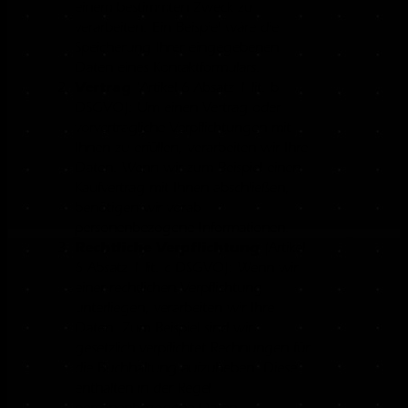
einem bestimmten Zweck zu
verarbeiten. Ein Beispiel wäre die
Speicherung Ihrer eingegebenen
Daten eines Kontaktformulars.
Vertrag
(Artikel 6 Absatz 1 lit. b
DSGVO): Um einen Vertrag oder
vorvertragliche Verpflichtungen mit
Ihnen zu erfüllen, verarbeiten wir Ihre
Daten. Wenn wir zum Beispiel einen
Kaufvertrag mit Ihnen abschließen,
benötigen wir vorab
personenbezogene Informationen.
Rechtliche Verpflichtung
(Artikel
6 Absatz 1 lit. c DSGVO): Wenn wir
einer rechtlichen Verpflichtung
unterliegen, verarbeiten wir Ihre
Daten. Zum Beispiel sind wir
gesetzlich verpflichtet Rechnungen für
die Buchhaltung aufzuheben. Diese
enthalten in der Regel