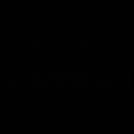
wer diese Daten erhält und
wenn die Daten an Drittländer
übermittelt werden, wie die
Sicherheit garantiert werden
kann;
wie lange die Daten gespeichert
werden;
das Bestehen des Rechts auf
Berichtigung, Löschung oder
Einschränkung der Verarbeitung
und dem Widerspruchsrecht
gegen die Verarbeitung;
dass Sie sich bei einer
Aufsichtsbehörde beschweren
können (Links zu diesen
Behörden finden Sie weiter
unten);
die Herkunft der Daten, wenn
wir sie nicht bei Ihnen erhoben
haben;