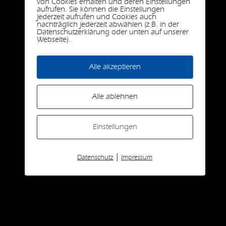
von Cookies erhalten und deren Einstellungen
aufrufen. Sie können die Einstellungen
jederzeit aufrufen und Cookies auch
nachträglich jederzeit abwählen (z.B. in der
Hello world!
Datenschutzerklärung oder unten auf unserer
Webseite).
September 28, 2023
Welcome to WordPress. This is your first post. Edit or
Alle akzeptieren
delete it, then start writing!
Alle ablehnen
Einstellungen
|
Datenschutz
Impressum